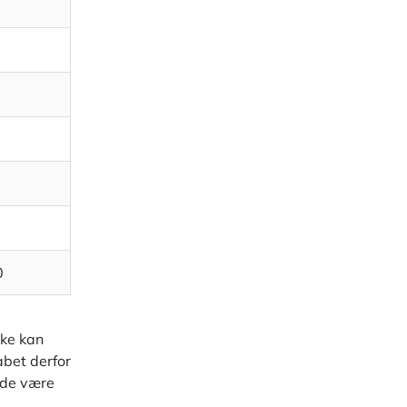
0
kke kan
abet derfor
ælde være