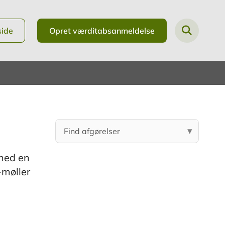
side
Opret værditabsanmeldelse
 med en
-møller