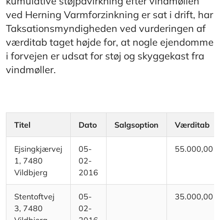
kumulative støjpåvirkning efter vindmøllen
ved Herning Varmforzinkning er sat i drift, har
Taksationsmyndigheden ved vurderingen af
værditab taget højde for, at nogle ejendomme
i forvejen er udsat for støj og skyggekast fra
vindmøller.​
Titel
Dato
Salgsoption
Værditab
Ejsingkjærvej
05-
55.000,00
1, 7480
02-
Vildbjerg
2016
Stentoftvej
05-
35.000,00
3, 7480
02-