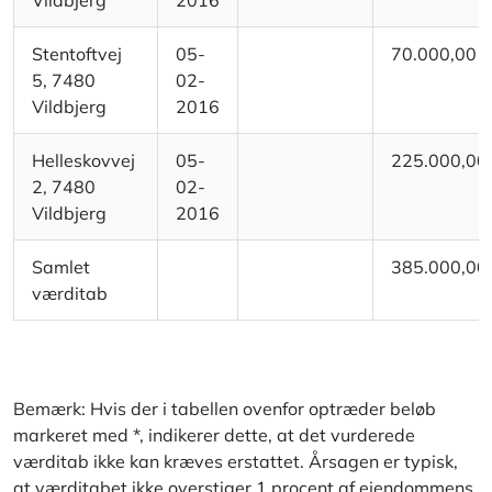
Vildbjerg
2016
Stentoftvej
05-
70.000,00
5, 7480
02-
Vildbjerg
2016
Helleskovvej
05-
225.000,00
2, 7480
02-
Vildbjerg
2016
Samlet
385.000,00
værditab
Bemærk: Hvis der i tabellen ovenfor optræder beløb
markeret med *, indikerer dette, at det vurderede
værditab ikke kan kræves erstattet. Årsagen er typisk,
at værditabet ikke overstiger 1 procent af ejendommens