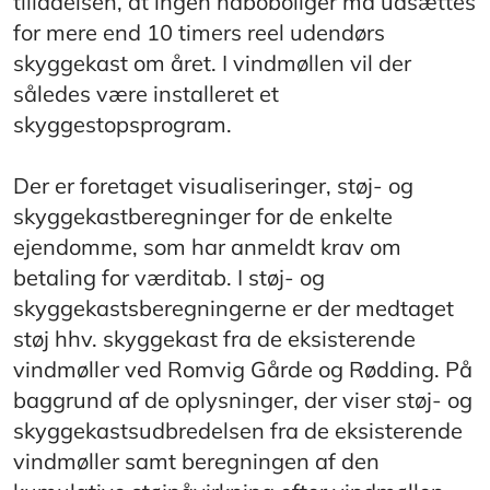
tilladelsen, at ingen naboboliger må udsættes
for mere end 10 timers reel udendørs
skyggekast om året. I vindmøllen vil der
således være installeret et
skyggestopsprogram.
Der er foretaget visualiseringer, støj- og
skyggekastberegninger for de enkelte
ejendomme, som har anmeldt krav om
betaling for værditab. I støj- og
skyggekastsberegningerne er der medtaget
støj hhv. skyggekast fra de eksisterende
vindmøller ved Romvig Gårde og Rødding. På
baggrund af de oplysninger, der viser støj- og
skyggekastsudbredelsen fra de eksisterende
vindmøller samt beregningen af den