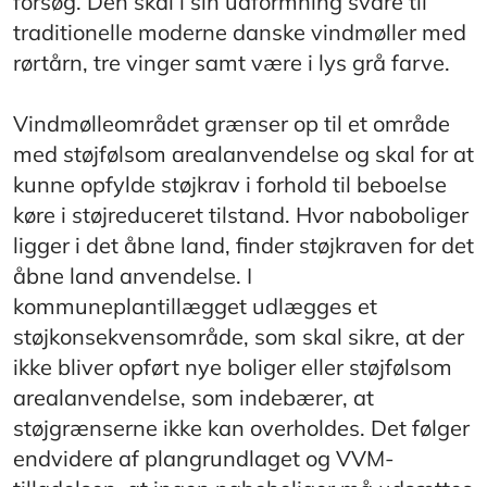
forsøg. Den skal i sin udformning svare til
traditionelle moderne danske vindmøller med
rørtårn, tre vinger samt være i lys grå farve.
Vindmølleområdet grænser op til et område
med støjfølsom arealanvendelse og skal for at
kunne opfylde støjkrav i forhold til beboelse
køre i støjreduceret tilstand. Hvor naboboliger
ligger i det åbne land, finder støjkraven for det
åbne land anvendelse. I
kommuneplantillægget udlægges et
støjkonsekvensområde, som skal sikre, at der
ikke bliver opført nye boliger eller støjfølsom
arealanvendelse, som indebærer, at
støjgrænserne ikke kan overholdes. Det følger
endvidere af plangrundlaget og VVM-