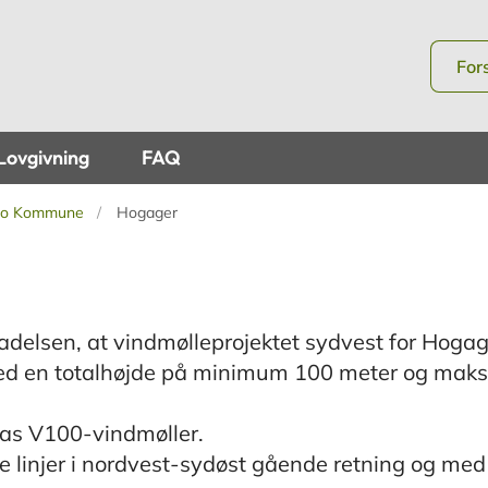
For
Lovgivning
FAQ
ro Kommune
Hogager
adelsen, at vindmølleprojektet sydvest for Hoga
 med en totalhøjde på minimum 100 meter og maks
estas V100-vindmøller.
lle linjer i nordvest-sydøst gående retning og med