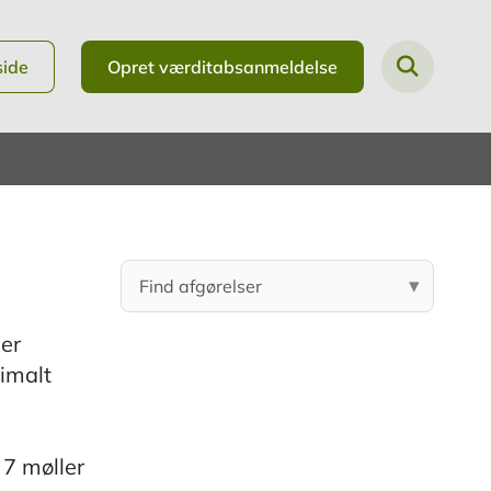
side
Opret værditabsanmeldelse
ger
imalt
 7 møller