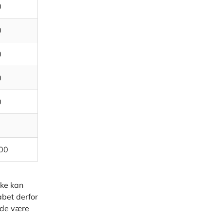
0
0
0
0
0
00
kke kan
abet derfor
ælde være