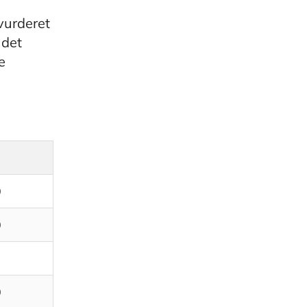
vurderet
 det
e
0
0
0