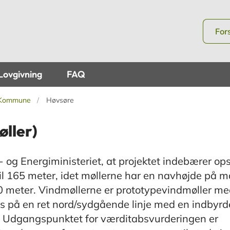
For
Lovgivning
FAQ
 Kommune
Høvsøre
øller)
og Energiministeriet, at projektet indebærer opst
il 165 meter, idet møllerne har en navhøjde på 
20 meter. Vindmøllerne er prototypevindmøller m
les på en ret nord/sydgående linje med en indbyrd
. Udgangspunktet for værditabsvurderingen er