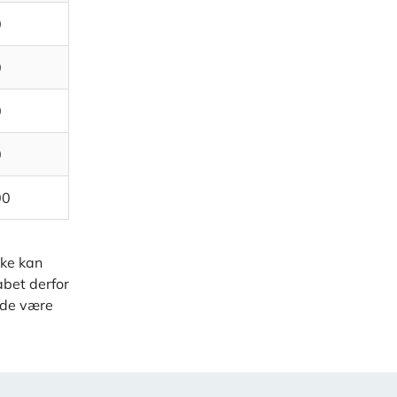
0
0
0
0
00
kke kan
abet derfor
ælde være