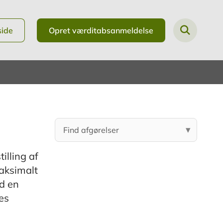
side
Opret værditabsanmeldelse
illing af
maksimalt
ed en
es