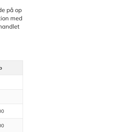
de på op
ktion med
ehandlet
b
00
00