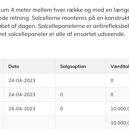
imum 4 meter mellem hver række og med en læng
nde retning. Solcellerne monteres på en konstru
øbet af dagen. Solcellepanelerne er antirefleksb
ret solcellepaneler er alle af ensartet udseende.
Dato
Salgsoption
Værdita
24-04-2023
0
24-04-2023
0
0
24-04-2023
0
10.000,
10.000,