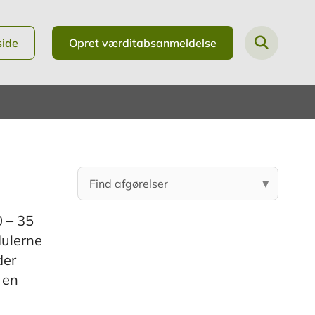
side
Opret værditabsanmeldelse
0 – 35
dulerne
der
 en