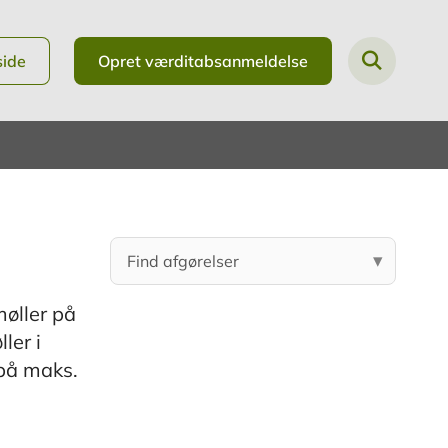
side
Opret værditabsanmeldelse
møller på
ler i
 på maks.