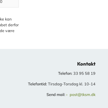
00
kke kan
abet derfor
ælde være
Kontakt
Telefon
: 33 95 58 19
Telefontid:
Tirsdag-Torsdag kl. 10-14
Send mail
:
post@tksm.dk