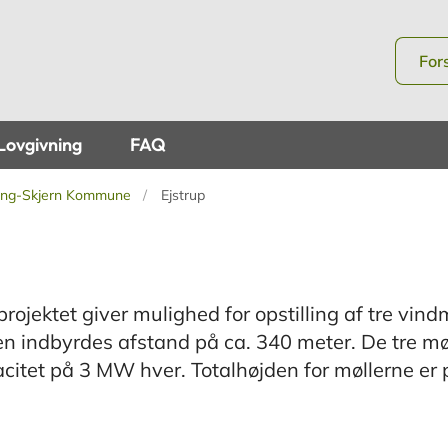
For
Lovgivning
FAQ
ing-Skjern Kommune
Ejstrup
-projektet giver mulighed for opstilling af tre vind
d en indbyrdes afstand på ca. 340 meter. De tre møl
pacitet på 3 MW hver. Totalhøjden for møllerne er