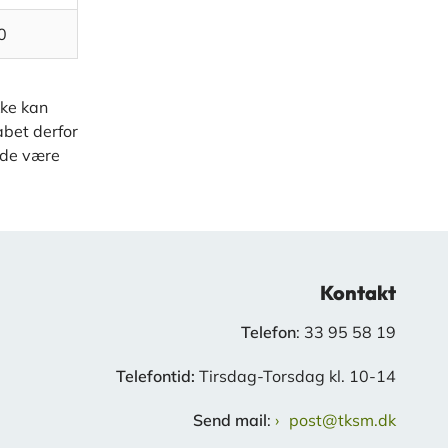
0
kke kan
abet derfor
ælde være
Kontakt
Telefon
: 33 95 58 19
Telefontid:
Tirsdag-Torsdag kl. 10-14
Send mail
:
post@tksm.dk