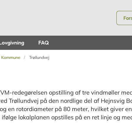
For
Lovgivning
FAQ
nd Kommune
Trøllundvej
VVM-redegørelsen opstilling af tre vindmøller me
ed Trøllundvej på den nordlige del af Hejnsvig B
g en rotordiameter på 80 meter, hvilket giver en
ifølge lokalplanen opstilles på en ret linje og me