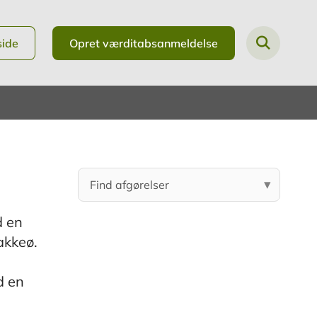
side
Opret værditabsanmeldelse
d en
akkeø.
d en