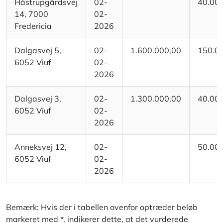
Håstrupgårdsvej
02-
40.00
14, 7000
02-
Fredericia
2026
Dalgasvej 5,
02-
1.600.000,00
150.0
6052 Viuf
02-
2026
Dalgasvej 3,
02-
1.300.000,00
40.00
6052 Viuf
02-
2026
Anneksvej 12,
02-
50.00
6052 Viuf
02-
2026
Bemærk: Hvis der i tabellen ovenfor optræder beløb
markeret med *, indikerer dette, at det vurderede