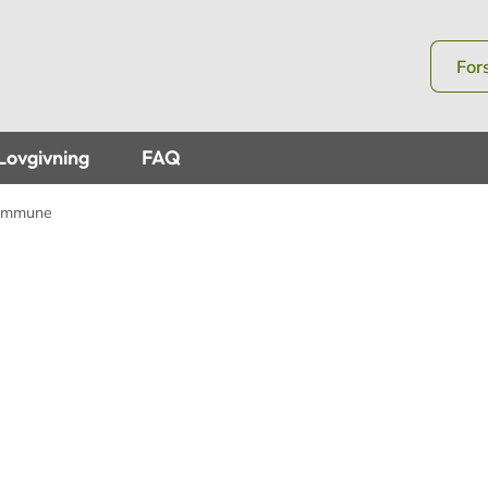
For
Lovgivning
FAQ
Kommune