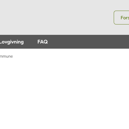
For
Lovgivning
FAQ
ommune