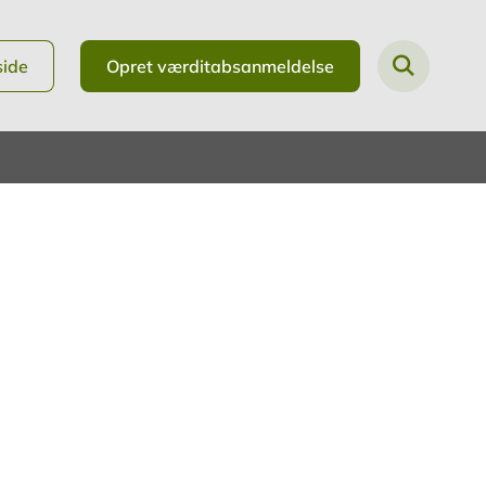
side
Opret værditabsanmeldelse